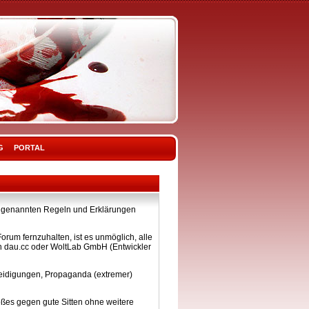
G
PORTAL
ier genannten Regeln und Erklärungen
rum fernzuhalten, ist es unmöglich, alle
on dau.cc oder WoltLab GmbH (Entwickler
eleidigungen, Propaganda (extremer)
ßes gegen gute Sitten ohne weitere