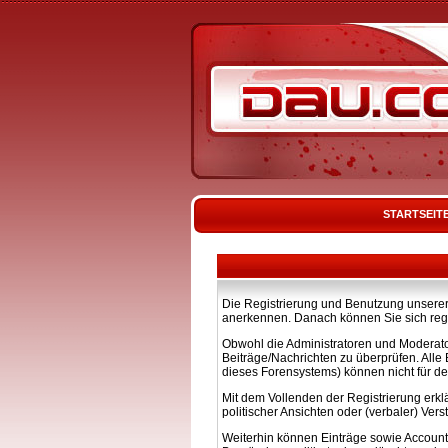
STARTSEIT
Die Registrierung und Benutzung unserer 
anerkennen. Danach können Sie sich regi
Obwohl die Administratoren und Moderato
Beiträge/Nachrichten zu überprüfen. All
dieses Forensystems) können nicht für de
Mit dem Vollenden der Registrierung erkl
politischer Ansichten oder (verbaler) Ve
Weiterhin können Einträge sowie Account