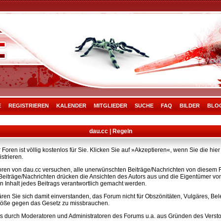
E
REGISTRIEREN
KALENDER
MITGLIEDER
SUCHE
FAQ
BILDER
BLO
dau.cc | Regeln
Foren ist völlig kostenlos für Sie. Klicken Sie auf »Akzeptieren«, wenn Sie die h
strieren.
ren von dau.cc versuchen, alle unerwünschten Beiträge/Nachrichten von diesem Fo
e Beiträge/Nachrichten drücken die Ansichten des Autors aus und die Eigentümer v
n Inhalt jedes Beitrags verantwortlich gemacht werden.
ären Sie sich damit einverstanden, das Forum nicht für Obszönitäten, Vulgäres, B
rstöße gegen das Gesetz zu missbrauchen.
s durch Moderatoren und Administratoren des Forums u.a. aus Gründen des Versto