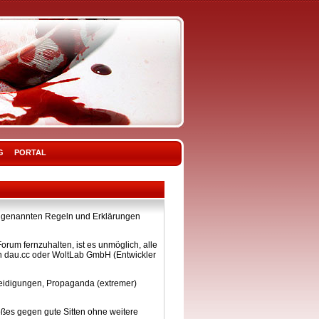
G
PORTAL
ier genannten Regeln und Erklärungen
rum fernzuhalten, ist es unmöglich, alle
on dau.cc oder WoltLab GmbH (Entwickler
eleidigungen, Propaganda (extremer)
ßes gegen gute Sitten ohne weitere