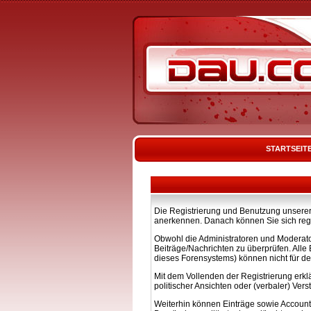
STARTSEIT
Die Registrierung und Benutzung unserer 
anerkennen. Danach können Sie sich regi
Obwohl die Administratoren und Moderato
Beiträge/Nachrichten zu überprüfen. All
dieses Forensystems) können nicht für de
Mit dem Vollenden der Registrierung erkl
politischer Ansichten oder (verbaler) Ve
Weiterhin können Einträge sowie Account