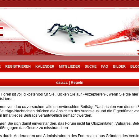
E
REGISTRIEREN
KALENDER
MITGLIEDER
SUCHE
FAQ
BILDER
BLO
dau.cc | Regeln
Foren ist völlig kostenlos für Sie. Klicken Sie auf »Akzeptieren«, wenn Sie die h
strieren.
ren von dau.cc versuchen, alle unerwünschten Beiträge/Nachrichten von diesem Fo
e Beiträge/Nachrichten drücken die Ansichten des Autors aus und die Eigentümer v
n Inhalt jedes Beitrags verantwortlich gemacht werden.
ären Sie sich damit einverstanden, das Forum nicht für Obszönitäten, Vulgäres, B
rstöße gegen das Gesetz zu missbrauchen.
s durch Moderatoren und Administratoren des Forums u.a. aus Gründen des Versto