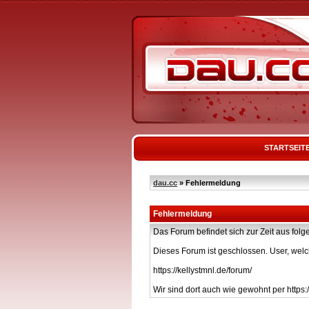
STARTSEIT
dau.cc
» Fehlermeldung
Fehlermeldung
Das Forum befindet sich zur Zeit aus f
Dieses Forum ist geschlossen. User, welc
https://kellystmnl.de/forum/
Wir sind dort auch wie gewohnt per https:/