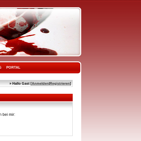
G
PORTAL
» Hallo Gast [
Anmelden
|
Registrieren
]
 bei mir: