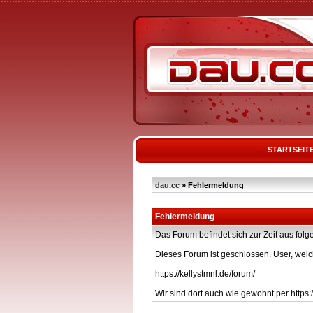
STARTSEIT
dau.cc
» Fehlermeldung
Fehlermeldung
Das Forum befindet sich zur Zeit aus f
Dieses Forum ist geschlossen. User, welc
https://kellystmnl.de/forum/
Wir sind dort auch wie gewohnt per https:/