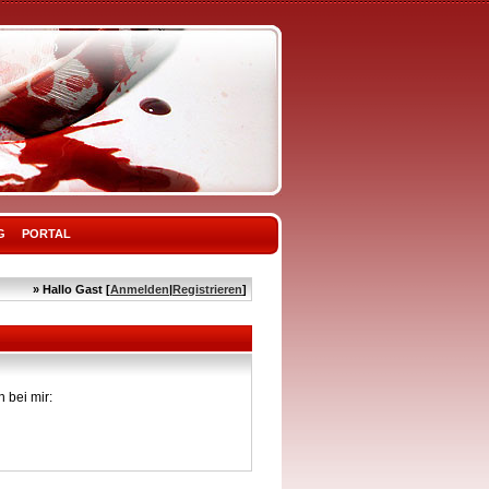
G
PORTAL
» Hallo Gast [
Anmelden
|
Registrieren
]
 bei mir: