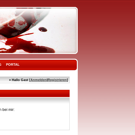
G
PORTAL
» Hallo Gast [
Anmelden
|
Registrieren
]
 bei mir: