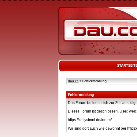
STARTSEIT
dau.cc
» Fehlermeldung
Fehlermeldung
Das Forum befindet sich zur Zeit aus f
Dieses Forum ist geschlossen. User, welc
https://kellystmnl.de/forum/
Wir sind dort auch wie gewohnt per https:/