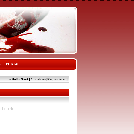
G
PORTAL
» Hallo Gast [
Anmelden
|
Registrieren
]
 bei mir: