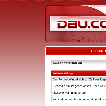
STARTSEIT
dau.cc
» Fehlermeldung
Fehlermeldung
Das Forum befindet sich zur Zeit aus f
Dieses Forum ist geschlossen. User, welc
https://kellystmnl.de/forum/
Wir sind dort auch wie gewohnt per https:/