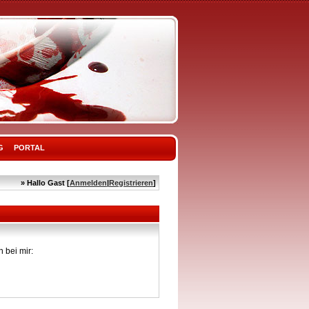
G
PORTAL
» Hallo Gast [
Anmelden
|
Registrieren
]
 bei mir: