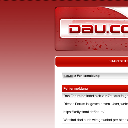
STARTSEIT
dau.cc
» Fehlermeldung
Fehlermeldung
Das Forum befindet sich zur Zeit aus f
Dieses Forum ist geschlossen. User, welc
https://kellystmnl.de/forum/
Wir sind dort auch wie gewohnt per https:/